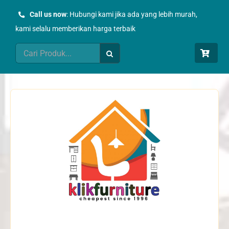
Skip
Call us now
: Hubungi kami jika ada yang lebih murah,
to
kami selalu memberikan harga terbaik
content
Search
for: