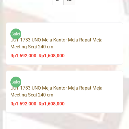
Sale!
UCT 1733 UNO Meja Kantor Meja Rapat Meja
Meeting Segi 240 cm
Rp
1,692,000
Rp
1,608,000
Original
Current
price
price
was:
is:
Rp1,692,000.
Rp1,608,000.
Sale!
UCT 1783 UNO Meja Kantor Meja Rapat Meja
Meeting Segi 240 cm
Rp
1,692,000
Rp
1,608,000
Original
Current
price
price
was:
is:
Rp1,692,000.
Rp1,608,000.