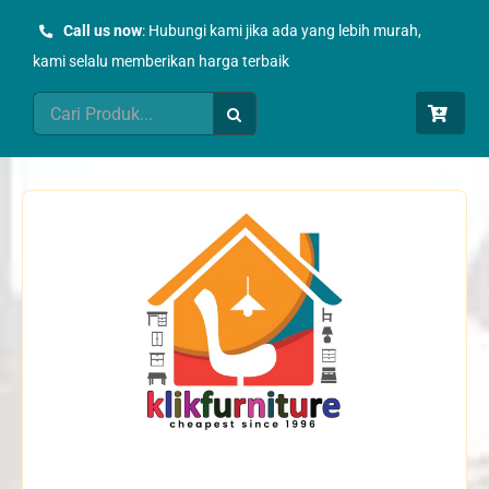
Skip
Call us now
: Hubungi kami jika ada yang lebih murah,
to
kami selalu memberikan harga terbaik
content
Search
for: