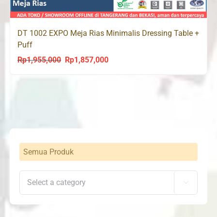
DT 1002 EXPO Meja Rias Minimalis Dressing Table +
Puff
Rp
1,955,000
Rp
1,857,000
Original
Current
price
price
was:
is:
Rp1,955,000.
Rp1,857,000.
Semua Produk
