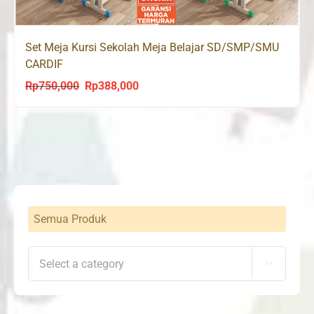
Set Meja Kursi Sekolah Meja Belajar SD/SMP/SMU
CARDIF
Rp
750,000
Rp
388,000
Original
Current
price
price
was:
is:
Rp750,000.
Rp388,000.
Semua Produk
