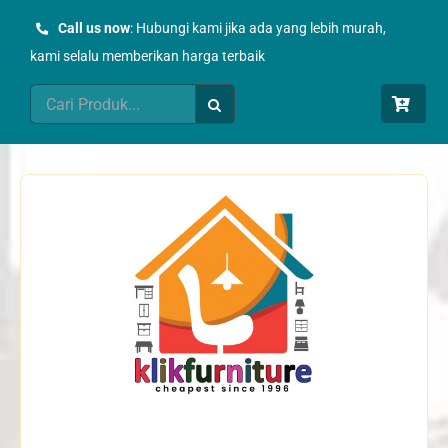
Skip
Call us now
: Hubungi kami jika ada yang lebih murah,
to
kami selalu memberikan harga terbaik
content
Search
for: