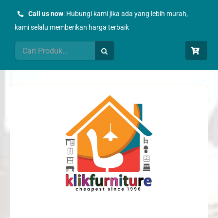
Skip
Call us now
: Hubungi kami jika ada yang lebih murah,
to
kami selalu memberikan harga terbaik
content
Search
for: