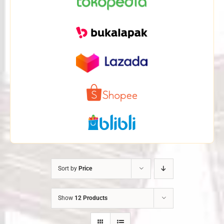
Sort by
Price
Show
12 Products