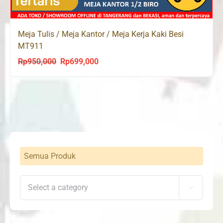
Meja Tulis / Meja Kantor / Meja Kerja Kaki Besi
MT911
Rp
950,000
Rp
699,000
Original
Current
price
price
was:
is:
Rp950,000.
Rp699,000.
Semua Produk
