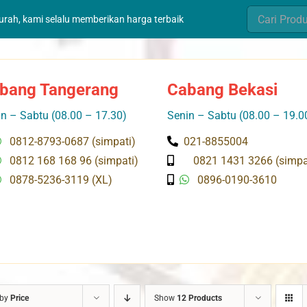
Search
murah, kami selalu memberikan harga terbaik
for:
bang Tangerang
Cabang Bekasi
n – Sabtu (08.00 – 17.30)
Senin – Sabtu (08.00 – 19.0
0812-8793-0687 (simpati)
021-8855004
0812 168 168 96 (simpati)
0821 1431 3266 (simpa
0878-5236-3119 (XL)
0896-0190-3610
 by
Price
Show
12 Products