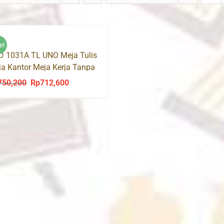
e!
D 1031A TL UNO Meja Tulis
a Kantor Meja Kerja Tanpa
i
750,200
Rp
712,600
Original
Current
price
price
was:
is:
Rp750,200.
Rp712,600.