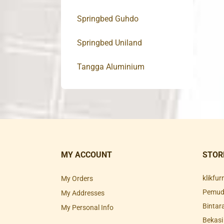
Springbed Guhdo
Springbed Uniland
Tangga Aluminium
MY ACCOUNT
STOR
klikfu
My Orders
Pemuda
My Addresses
Bintar
My Personal Info
Bekasi