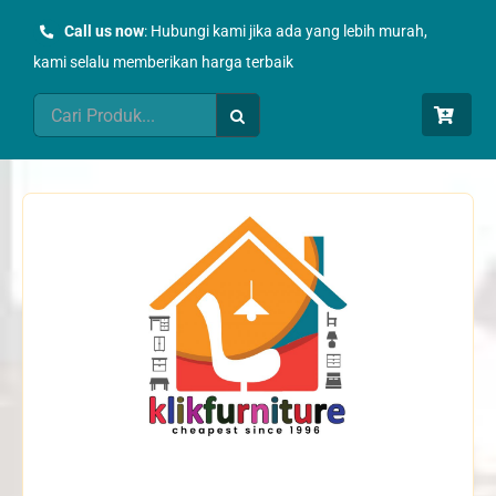
Skip
Call us now
: Hubungi kami jika ada yang lebih murah,
to
kami selalu memberikan harga terbaik
content
Search
for: