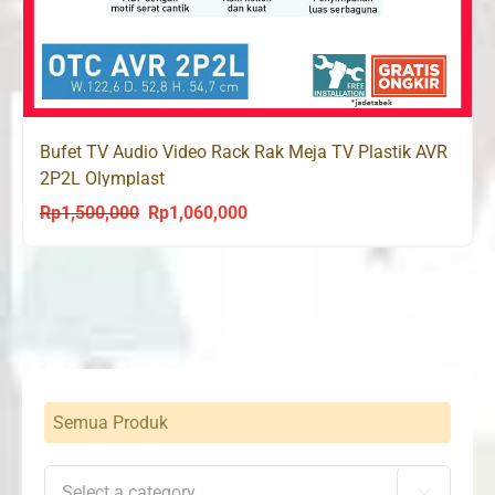
Bufet TV Audio Video Rack Rak Meja TV Plastik AVR
2P2L Olymplast
Rp
1,500,000
Rp
1,060,000
Original
Current
price
price
was:
is:
Rp1,500,000.
Rp1,060,000.
Semua Produk
