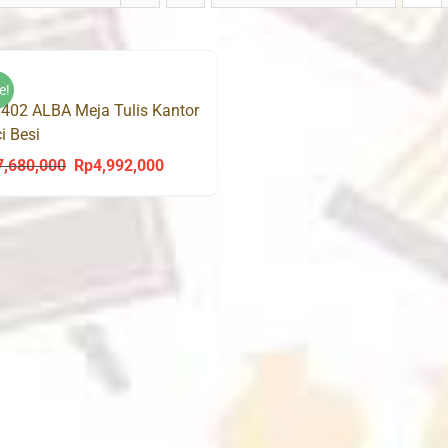
e!
402 ALBA Meja Tulis Kantor
i Besi
7,680,000
Rp
4,992,000
Original
Current
price
price
was:
is:
Rp7,680,000.
Rp4,992,000.