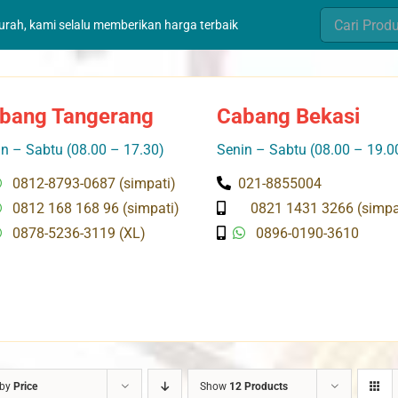
Search
murah, kami selalu memberikan harga terbaik
for:
bang Tangerang
Cabang Bekasi
n – Sabtu (08.00 – 17.30)
Senin – Sabtu (08.00 – 19.0
0812-8793-0687 (simpati)
021-8855004
0812 168 168 96 (simpati)
0821 1431 3266 (simpa
0878-5236-3119 (XL)
0896-0190-3610
 by
Price
Show
12 Products