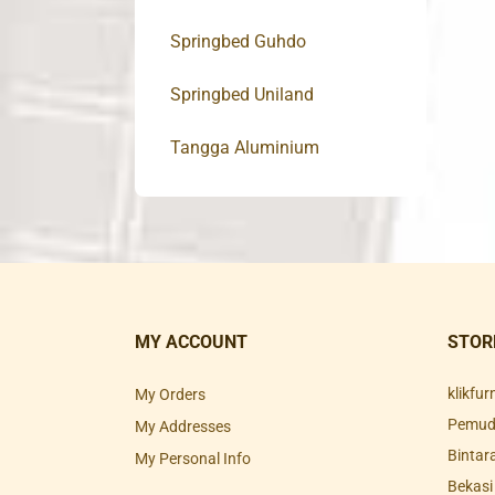
Springbed Guhdo
Springbed Uniland
Tangga Aluminium
MY ACCOUNT
STOR
klikfu
My Orders
Pemuda
My Addresses
Bintar
My Personal Info
Bekasi