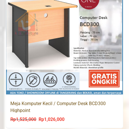
Meja Komputer Kecil / Computer Desk BCD300
Highpoint
Rp
1,525,000
Rp
1,026,000
Original
Current
price
price