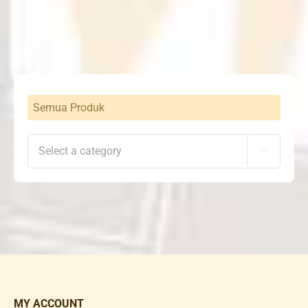
was:
is:
Rp1,525,000.
Rp1,026,000.
Semua Produk

MY ACCOUNT