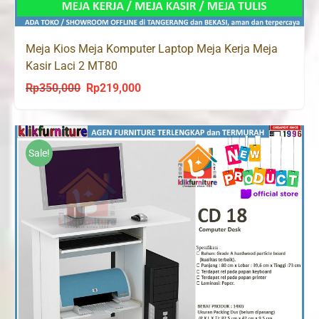
Meja Kios Meja Komputer Laptop Meja Kerja Meja
Kasir Laci 2 MT80
Rp
350,000
Rp
219,000
Original
Current
price
price
was:
is:
Rp350,000.
Rp219,000.
Sale!