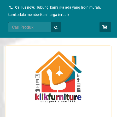
Skip
Call us now
: Hubungi kami jika ada yang lebih murah,
to
kami selalu memberikan harga terbaik
content
Search
for: