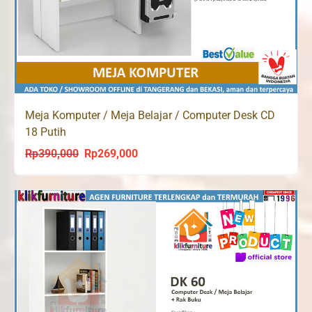
Meja Komputer / Meja Belajar / Computer Desk CD
18 Putih
Rp
390,000
Rp
269,000
Original
Current
price
price
was:
is:
Rp390,000.
Rp269,000.