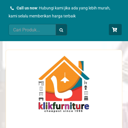
Skip
Call us now
: Hubungi kami jika ada yang lebih murah,
to
kami selalu memberikan harga terbaik
content
Search
for: