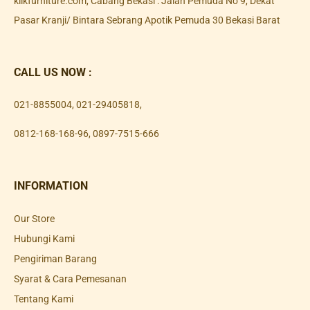
klikfurniture.com, Cabang Bekasi : Jalan Pemuda No 9, Dekat
Pasar Kranji/ Bintara Sebrang Apotik Pemuda 30 Bekasi Barat
CALL US NOW :
021-8855004
,
021-29405818
,
0812-168-168-96
,
0897-7515-666
INFORMATION
Our Store
Hubungi Kami
Pengiriman Barang
Syarat & Cara Pemesanan
Tentang Kami