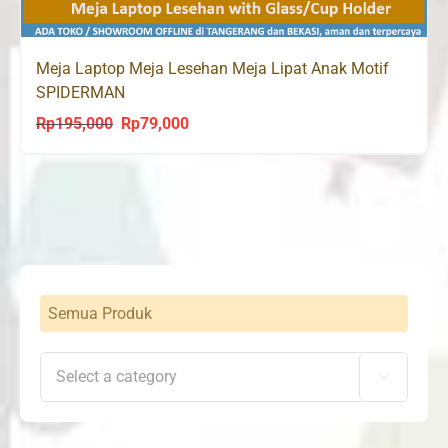
Meja Laptop Meja Lesehan Meja Lipat Anak Motif
SPIDERMAN
Rp
195,000
Rp
79,000
Original
Current
price
price
was:
is:
Rp195,000.
Rp79,000.
Semua Produk
