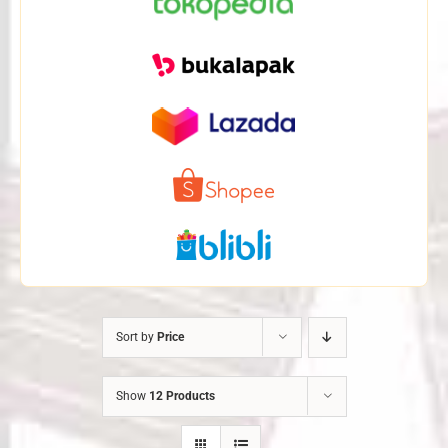
Sort by
Price
Show
12 Products