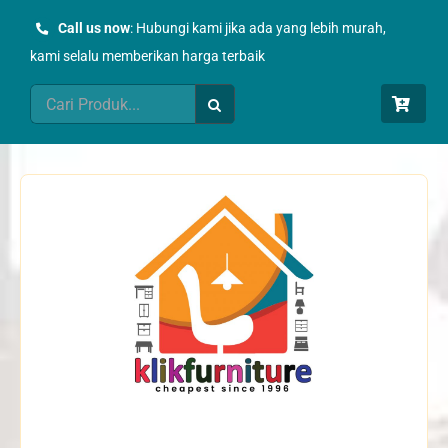
Skip
Call us now
: Hubungi kami jika ada yang lebih murah,
to
kami selalu memberikan harga terbaik
content
Search
for: