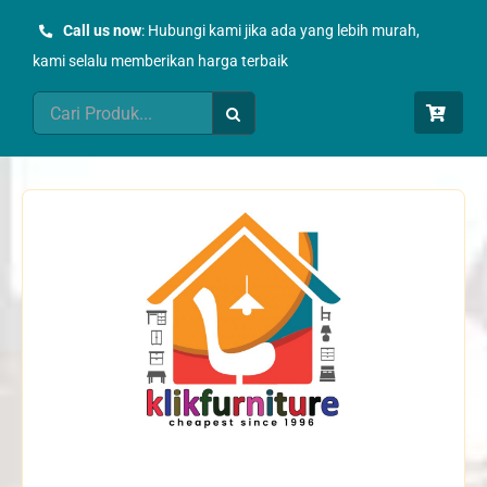
Skip
Call us now
: Hubungi kami jika ada yang lebih murah,
to
kami selalu memberikan harga terbaik
content
Search
for: