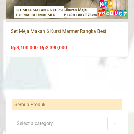
Set Meja Makan 6 Kursi Marmer Rangka Besi
Rp
3,100,000
Rp
2,390,000
Original
Current
price
price
was:
is:
Rp3,100,000.
Rp2,390,000.
Semua Produk
