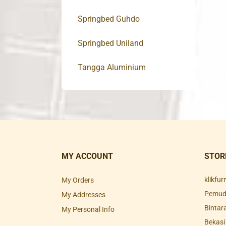
Springbed Guhdo
Springbed Uniland
Tangga Aluminium
MY ACCOUNT
STOR
klikfu
My Orders
Pemuda
My Addresses
Bintar
My Personal Info
Bekasi