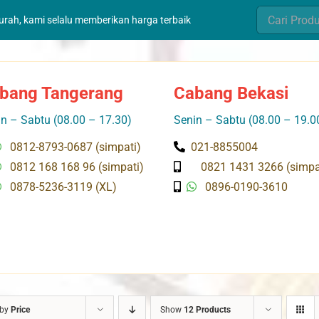
Search
murah, kami selalu memberikan harga terbaik
for:
bang Tangerang
Cabang Bekasi
n – Sabtu (08.00 – 17.30)
Senin – Sabtu (08.00 – 19.0
0812-8793-0687 (simpati)
021-8855004
0812 168 168 96 (simpati)
0821 1431 3266 (simpa
0878-5236-3119 (XL)
0896-0190-3610
 by
Price
Show
12 Products