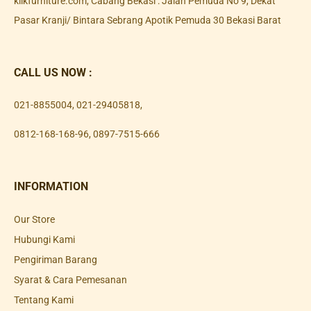
klikfurniture.com, Cabang Bekasi : Jalan Pemuda No 9, Dekat
Pasar Kranji/ Bintara Sebrang Apotik Pemuda 30 Bekasi Barat
CALL US NOW :
021-8855004
,
021-29405818
,
0812-168-168-96
,
0897-7515-666
INFORMATION
Our Store
Hubungi Kami
Pengiriman Barang
Syarat & Cara Pemesanan
Tentang Kami