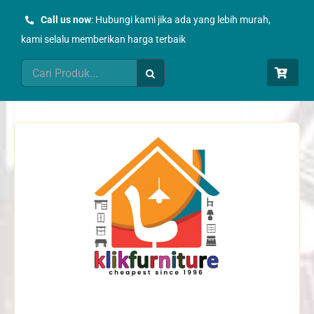
Skip
Call us now
: Hubungi kami jika ada yang lebih murah,
to
kami selalu memberikan harga terbaik
content
Search
for: