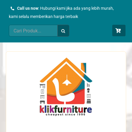
Skip
Call us now
: Hubungi kami jika ada yang lebih murah,
to
kami selalu memberikan harga terbaik
content
Search
for: