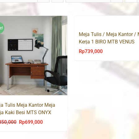
e!
Meja Tulis / Meja Kantor /
Kerja 1 BIRO MTB VENUS
Olympic
Rp
739,000
a Tulis Meja Kantor Meja
ja Kaki Besi MTS ONYX
ympic
850,000
Rp
699,000
Original
Current
price
price