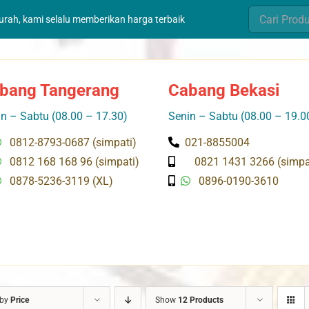
Search
murah, kami selalu memberikan harga terbaik
for:
bang Tangerang
Cabang Bekasi
n – Sabtu (08.00 – 17.30)
Senin – Sabtu (08.00 – 19.0
0812-8793-0687 (simpati)
021-8855004
0812 168 168 96 (simpati)
0821 1431 3266 (simpa
0878-5236-3119 (XL)
0896-0190-3610
 by
Price
Show
12 Products