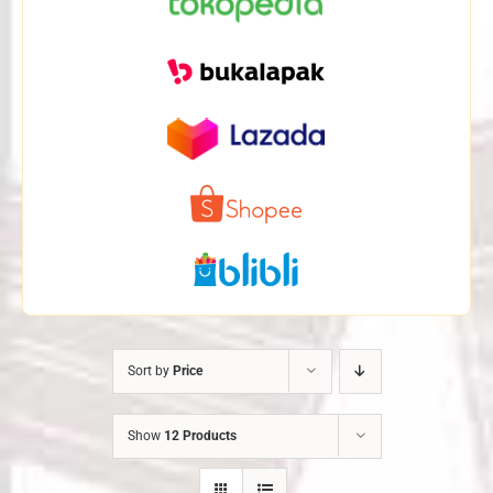
Sort by
Price
Show
12 Products