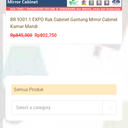
BR 9301.1 EXPO Rak Cabinet Gantung Mirror Cabinet
Kamar Mandi
Rp
845,000
Rp
802,750
Original
Current
price
price
was:
is:
Rp845,000.
Rp802,750.
Semua Produk
