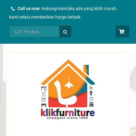
Skip
Call us now
: Hubungi kami jika ada yang lebih murah,
to
kami selalu memberikan harga terbaik
content
Search
for: