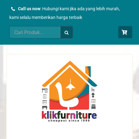
Skip
Call us now
: Hubungi kami jika ada yang lebih murah,
to
kami selalu memberikan harga terbaik
content
Search
for: