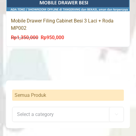
Mobile Drawer Filing Cabinet Besi 3 Laci + Roda
MP002
Rp
1,350,000
Rp
950,000
Original
Current
price
price
was:
is:
Rp1,350,000.
Rp950,000.
Semua Produk
