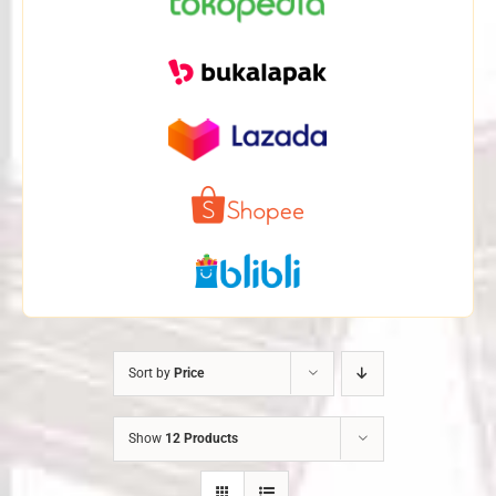
Sort by
Price
Show
12 Products