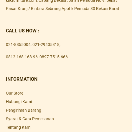
klikfurniture.com, Cabang Bekasi : Jalan Pemuda No 9, Dekat
Pasar Kranji/ Bintara Sebrang Apotik Pemuda 30 Bekasi Barat
CALL US NOW :
021-8855004
,
021-29405818
,
0812-168-168-96
,
0897-7515-666
INFORMATION
Our Store
Hubungi Kami
Pengiriman Barang
Syarat & Cara Pemesanan
Tentang Kami