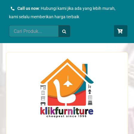
Skip
Call us now
: Hubungi kami jika ada yang lebih murah,
to
kami selalu memberikan harga terbaik
content
Search
for: