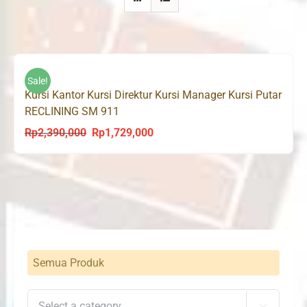
Sale!
Kursi Kantor Kursi Direktur Kursi Manager Kursi Putar
RECLINING SM 911
Rp
2,390,000
Rp
1,729,000
Original
Current
price
price
was:
is:
Rp2,390,000.
Rp1,729,000.
Semua Produk
