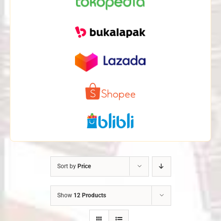
Sort by
Price
Show
12 Products