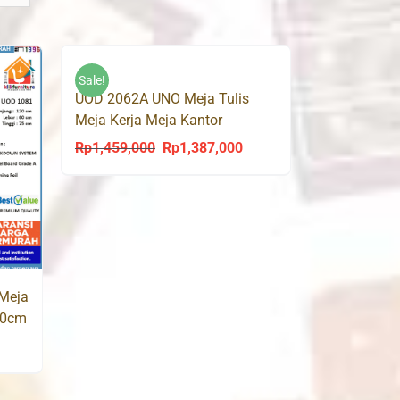
Sale!
UOD 2062A UNO Meja Tulis
Meja Kerja Meja Kantor
Rp
1,459,000
Rp
1,387,000
Original
Current
price
price
was:
is:
Rp1,459,000.
Rp1,387,000.
Meja
120cm
urrent
rice
s: