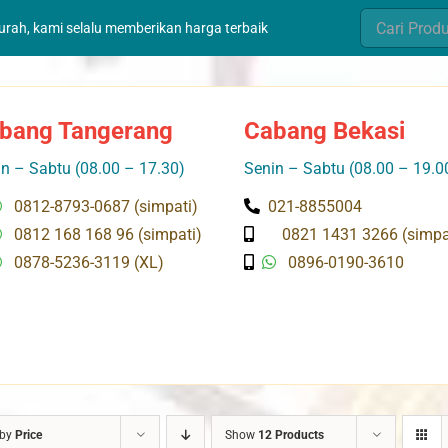
Search
murah, kami selalu memberikan harga terbaik
for:
bang Tangerang
Cabang Bekasi
n – Sabtu (08.00 – 17.30)
Senin – Sabtu (08.00 – 19.0
0812-8793-0687 (simpati)
021-8855004
0812 168 168 96 (simpati)
0821 1431 3266 (simpa
0878-5236-3119 (XL)
0896-0190-3610
 by
Price
Show
12 Products