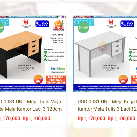
e!
Sale!
 1031 UNO Meja Tulis Meja
UOD 1081 UNO Meja Kerja 
ja Meja Kantor Laci 3 120cm
Kantor Meja Tulis 3 Laci 
1,170,000
Rp
1,100,000
Rp
1,170,000
Rp
1,100,000
Original
Current
Original
C
price
price
price
p
was:
is:
was:
i