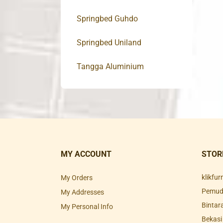
Springbed Guhdo
Springbed Uniland
Tangga Aluminium
MY ACCOUNT
STOR
klikfu
My Orders
Pemuda
My Addresses
Bintar
My Personal Info
Bekasi