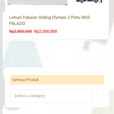
Lemari Pakaian Sliding Olympic 2 Pintu WSD
PALAZIO
Rp
2,800,000
Rp
2,500,000
Original
Current
price
price
was:
is:
Rp2,800,000.
Rp2,500,000.
Semua Produk
