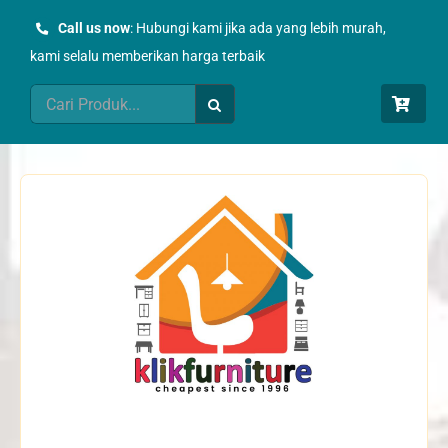
Skip
Call us now
: Hubungi kami jika ada yang lebih murah,
to
kami selalu memberikan harga terbaik
content
Search
for: