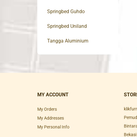
Springbed Guhdo
Springbed Uniland
Tangga Aluminium
MY ACCOUNT
STOR
klikfu
My Orders
Pemuda
My Addresses
Bintar
My Personal Info
Bekasi