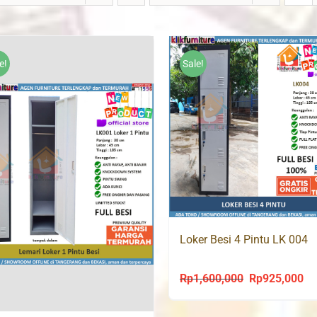
e!
Sale!
Loker Besi 4 Pintu LK 004
Rp
1,600,000
Rp
925,000
Original
Cu
price
pri