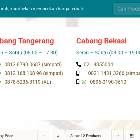
Search
murah, kami selalu memberikan harga terbaik
for:
bang Tangerang
Cabang Bekasi
n – Sabtu (08.00 – 17.30)
Senin – Sabtu (08.00 – 19.0
0812-8793-0687 (simpati)
021-8855004
0812 168 168 96 (simpati)
0821 1431 3266 (simpa
0878-5236-3119 (XL)
0896-0190-3610
 by
Price
Show
12 Products