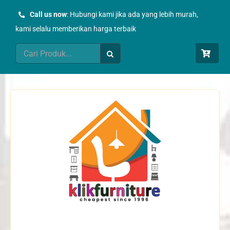
Skip
Call us now
: Hubungi kami jika ada yang lebih murah,
to
kami selalu memberikan harga terbaik
content
Search
for: