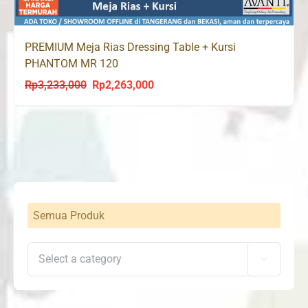
PREMIUM Meja Rias Dressing Table + Kursi
PHANTOM MR 120
Rp
3,233,000
Rp
2,263,000
Original
Current
price
price
was:
is:
Rp3,233,000.
Rp2,263,000.
Semua Produk
