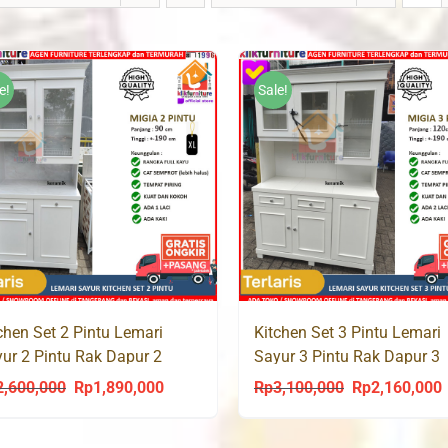
e!
Sale!
chen Set 2 Pintu Lemari
Kitchen Set 3 Pintu Lemari
ur 2 Pintu Rak Dapur 2
Sayur 3 Pintu Rak Dapur 3
tu Kayu MIGIA 2P
Pintu Kayu MIGIA 3P
2,600,000
Rp
1,890,000
Rp
3,100,000
Rp
2,160,000
Original
Current
Original
C
price
price
price
p
was:
is:
was:
i