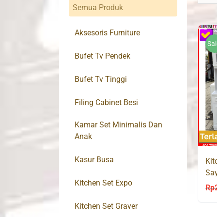
Semua Produk
Aksesoris Furniture
Sal
Bufet Tv Pendek
Bufet Tv Tinggi
Filing Cabinet Besi
Kamar Set Minimalis Dan
Anak
Kasur Busa
Kit
Say
Kitchen Set Expo
Pin
Rp
Kitchen Set Graver