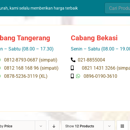
Search
murah, kami selalu memberikan harga terbaik
for:
bang Tangerang
Cabang Bekasi
n – Sabtu (08.00 – 17.30)
Senin – Sabtu (08.00 – 19.0
0812-8793-0687 (simpati)
021-8855004
0812 168 168 96 (simpati)
0821 1431 3266 (simpa
0878-5236-3119 (XL)
0896-0190-3610
 by
Price
Show
12 Products