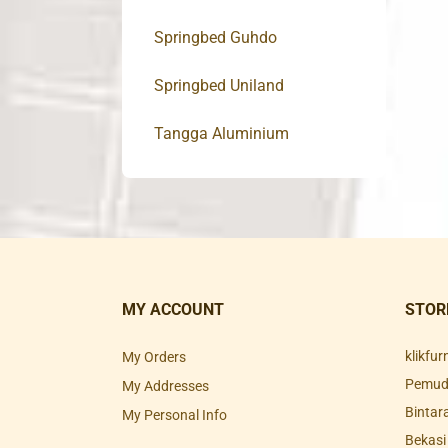
Springbed Guhdo
Springbed Uniland
Tangga Aluminium
MY ACCOUNT
STOR
klikfu
My Orders
Pemuda
My Addresses
Bintar
My Personal Info
Bekasi