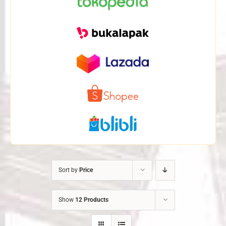
Sort by
Price
Show
12 Products