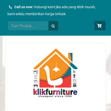
Skip
Call us now
: Hubungi kami jika ada yang lebih murah,
to
kami selalu memberikan harga terbaik
content
Search
for: