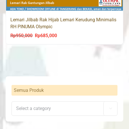
Lemari Jilbab Rak Hijab Lemari Kerudung Minimalis
RH PINUMA Olympic
Rp
950,000
Rp
685,000
Original
Current
price
price
was:
is:
Rp950,000.
Rp685,000.
Semua Produk
