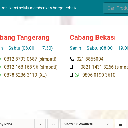
Search
murah, kami selalu memberikan harga terbaik
for:
bang Tangerang
Cabang Bekasi
n – Sabtu (08.00 – 17.30)
Senin – Sabtu (08.00 – 19.0
0812-8793-0687 (simpati)
021-8855004
0812 168 168 96 (simpati)
0821 1431 3266 (simpa
0878-5236-3119 (XL)
0896-0190-3610
 by
Price
Show
12 Products