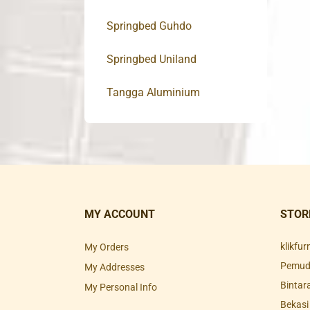
Springbed Guhdo
Springbed Uniland
Tangga Aluminium
MY ACCOUNT
STOR
klikfu
My Orders
Pemuda
My Addresses
Bintar
My Personal Info
Bekasi