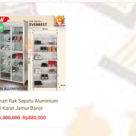
e!
ari Rak Sepatu Aluminium
i Karat Jamur Banjir
ERBEST
1,300,000
Rp
880,000
Original
Current
price
price
was:
is: