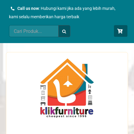
Skip
Call us now
: Hubungi kami jika ada yang lebih murah,
to
kami selalu memberikan harga terbaik
content
Search
for: