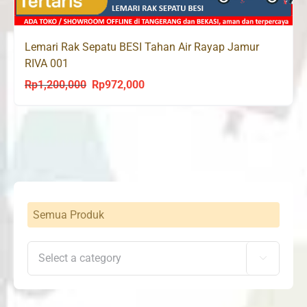
Lemari Rak Sepatu BESI Tahan Air Rayap Jamur
RIVA 001
Rp
1,200,000
Rp
972,000
Original
Current
price
price
was:
is:
Rp1,200,000.
Rp972,000.
Semua Produk
