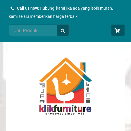
Skip
Call us now
: Hubungi kami jika ada yang lebih murah,
to
kami selalu memberikan harga terbaik
content
Search
for: