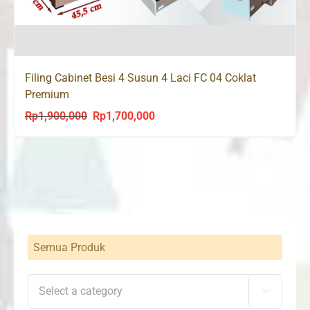
Filing Cabinet Besi 4 Susun 4 Laci FC 04 Coklat
Premium
Rp
1,900,000
Rp
1,700,000
Original
Current
price
price
was:
is:
Rp1,900,000.
Rp1,700,000.
Semua Produk
