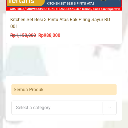
Kitchen Set Besi 3 Pintu Atas Rak Piring Sayur RD
001
Rp
1,150,000
Rp
988,000
Original
Current
price
price
was:
is:
Rp1,150,000.
Rp988,000.
Semua Produk
