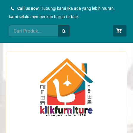
Skip
Call us now
: Hubungi kami jika ada yang lebih murah,
to
kami selalu memberikan harga terbaik
content
Search
for: