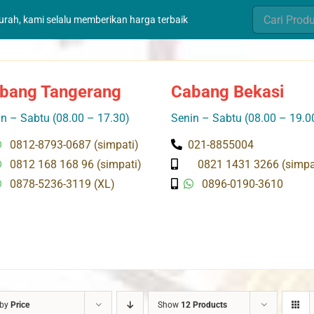
Search
murah, kami selalu memberikan harga terbaik
for:
bang Tangerang
Cabang Bekasi
n – Sabtu (08.00 – 17.30)
Senin – Sabtu (08.00 – 19.0
0812-8793-0687 (simpati)
021-8855004
0812 168 168 96 (simpati)
0821 1431 3266 (simpa
0878-5236-3119 (XL)
0896-0190-3610
 by
Price
Show
12 Products