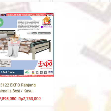
e!
 3122 EXPO Ranjang
imalis Besi / Kayu
2,898,000
Rp
2,753,000
Original
Current
price
price