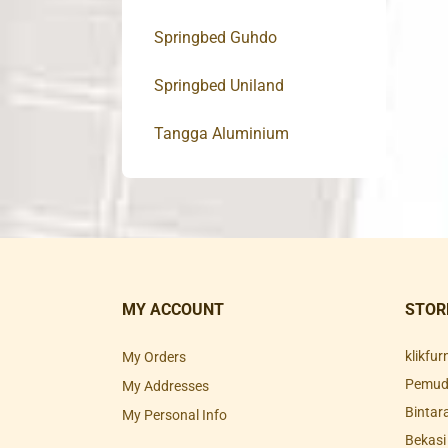
Springbed Guhdo
Springbed Uniland
Tangga Aluminium
MY ACCOUNT
STOR
klikfu
My Orders
Pemuda
My Addresses
Bintar
My Personal Info
Bekasi