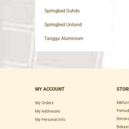
Springbed Guhdo
Springbed Uniland
Tangga Aluminium
MY ACCOUNT
STOR
klikfu
My Orders
Pemuda
My Addresses
Bintar
My Personal Info
Bekasi