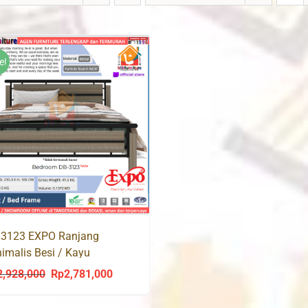
e!
 3123 EXPO Ranjang
imalis Besi / Kayu
2,928,000
Rp
2,781,000
Original
Current
price
price