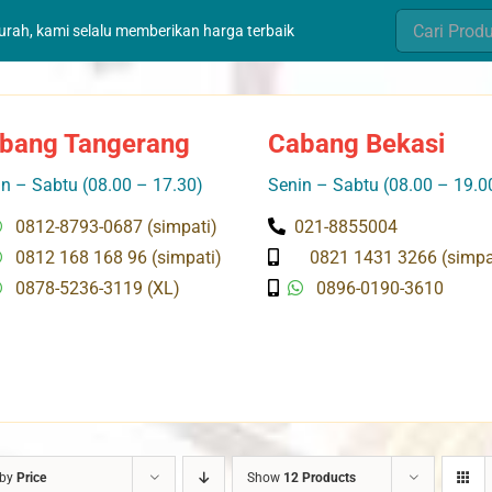
Search
murah, kami selalu memberikan harga terbaik
for:
bang Tangerang
Cabang Bekasi
n – Sabtu (08.00 – 17.30)
Senin – Sabtu (08.00 – 19.0
0812-8793-0687 (simpati)
021-8855004
0812 168 168 96 (simpati)
0821 1431 3266 (simpa
0878-5236-3119 (XL)
0896-0190-3610
 by
Price
Show
12 Products