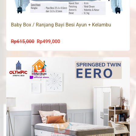
Baby Box / Ranjang Bayi Besi Ayun + Kelambu
Rp
615,000
Rp
499,000
Original
Current
price
price
was:
is:
Rp615,000.
Rp499,000.