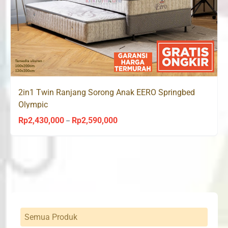
2in1 Twin Ranjang Sorong Anak EERO Springbed
Olympic
Rp
2,430,000
Rp
2,590,000
Price
–
range:
Rp2,430,000
through
Rp2,590,000
Semua Produk