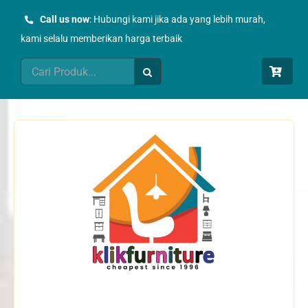
Skip
Call us now
: Hubungi kami jika ada yang lebih murah,
to
kami selalu memberikan harga terbaik
content
Search
for: