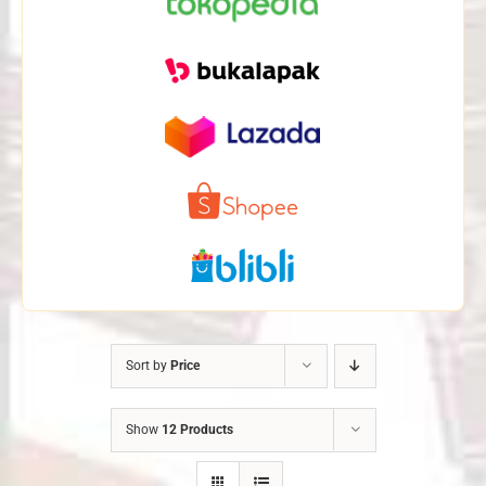
Sort by
Price
Show
12 Products