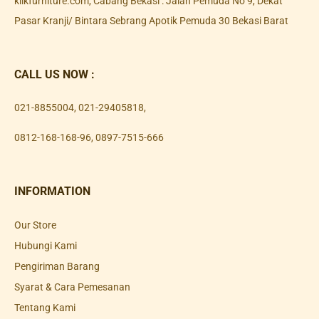
klikfurniture.com, Cabang Bekasi : Jalan Pemuda No 9, Dekat
Pasar Kranji/ Bintara Sebrang Apotik Pemuda 30 Bekasi Barat
CALL US NOW :
021-8855004
,
021-29405818
,
0812-168-168-96
,
0897-7515-666
INFORMATION
Our Store
Hubungi Kami
Pengiriman Barang
Syarat & Cara Pemesanan
Tentang Kami