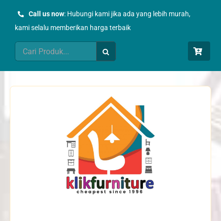
Skip
Call us now
: Hubungi kami jika ada yang lebih murah,
to
kami selalu memberikan harga terbaik
content
Search
for: