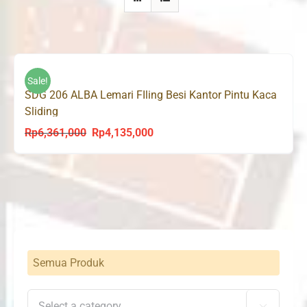
Sale!
SDG 206 ALBA Lemari FIling Besi Kantor Pintu Kaca
Sliding
Rp
6,361,000
Rp
4,135,000
Original
Current
price
price
was:
is:
Rp6,361,000.
Rp4,135,000.
Semua Produk
