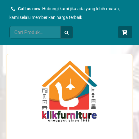
Skip
Call us now
: Hubungi kami jika ada yang lebih murah,
to
kami selalu memberikan harga terbaik
content
Search
for: