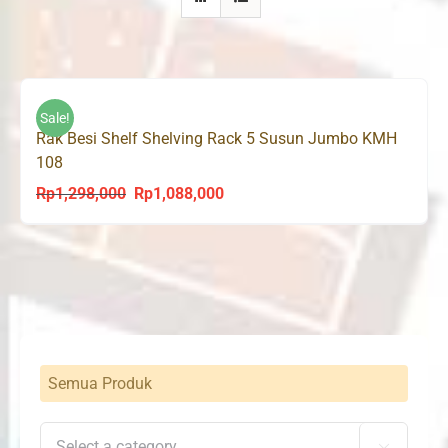
Sale!
Rak Besi Shelf Shelving Rack 5 Susun Jumbo KMH
108
Rp
1,298,000
Rp
1,088,000
Original
Current
price
price
was:
is:
Rp1,298,000.
Rp1,088,000.
Semua Produk
