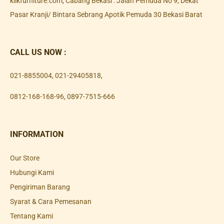
klikfurniture.com, Cabang Bekasi : Jalan Pemuda No 9, Dekat
Pasar Kranji/ Bintara Sebrang Apotik Pemuda 30 Bekasi Barat
CALL US NOW :
021-8855004
,
021-29405818
,
0812-168-168-96
,
0897-7515-666
INFORMATION
Our Store
Hubungi Kami
Pengiriman Barang
Syarat & Cara Pemesanan
Tentang Kami