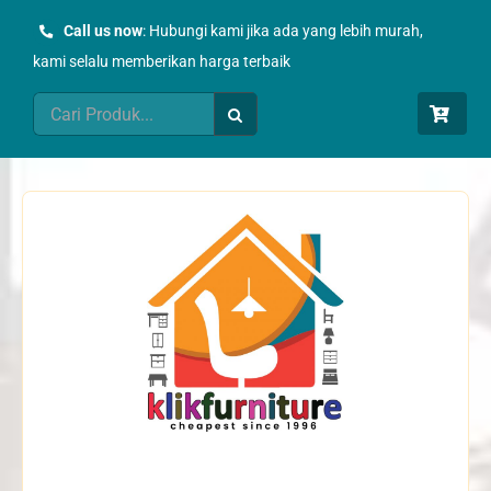
Skip
Call us now
: Hubungi kami jika ada yang lebih murah,
to
kami selalu memberikan harga terbaik
content
Search
for: