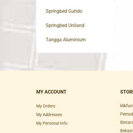
Springbed Guhdo
Springbed Uniland
Tangga Aluminium
MY ACCOUNT
STOR
klikfu
My Orders
Pemuda
My Addresses
Bintar
My Personal Info
Bekasi