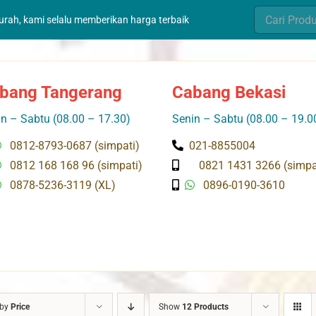
Search
murah, kami selalu memberikan harga terbaik
for:
bang Tangerang
Cabang Bekasi
n – Sabtu (08.00 – 17.30)
Senin – Sabtu (08.00 – 19.0
0812-8793-0687 (simpati)
021-8855004
0812 168 168 96 (simpati)
0821 1431 3266 (simpa
0878-5236-3119 (XL)
0896-0190-3610
 by
Price
Show
12 Products