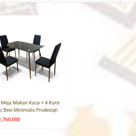
 Meja Makan Kaca + 4 Kursi
i Besi Minimalis Prodesign
NYA / SONIA DTS
1,760,000