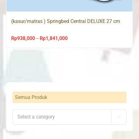
(kasur/matras ) Springbed Central DELUXE 27 cm
Rp
938,000
Rp
1,841,000
Price
–
range:
Rp938,000
through
Rp1,841,000
Semua Produk
