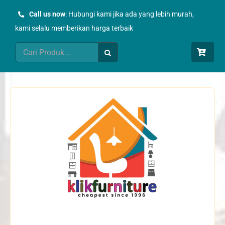
Skip
Call us now
: Hubungi kami jika ada yang lebih murah,
to
kami selalu memberikan harga terbaik
content
Search
for: