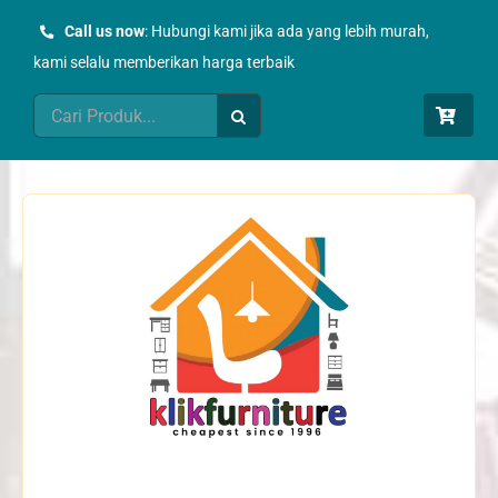
Skip
Call us now
: Hubungi kami jika ada yang lebih murah,
to
kami selalu memberikan harga terbaik
content
Search
for: