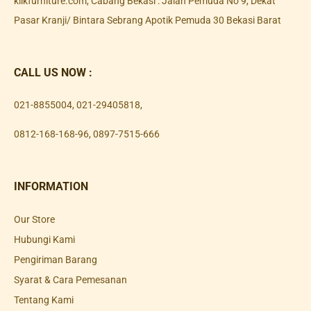
klikfurniture.com, Cabang Bekasi : Jalan Pemuda No 9, Dekat
Pasar Kranji/ Bintara Sebrang Apotik Pemuda 30 Bekasi Barat
CALL US NOW :
021-8855004
,
021-29405818
,
0812-168-168-96
,
0897-7515-666
INFORMATION
Our Store
Hubungi Kami
Pengiriman Barang
Syarat & Cara Pemesanan
Tentang Kami