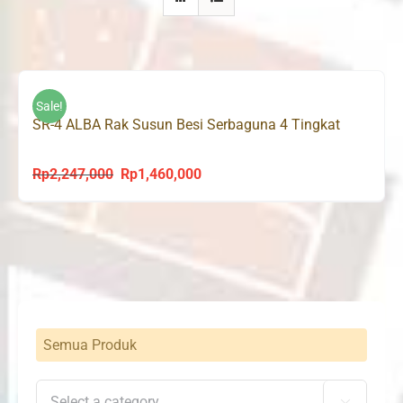
Sale!
SR-4 ALBA Rak Susun Besi Serbaguna 4 Tingkat
Rp
2,247,000
Rp
1,460,000
Original
Current
price
price
was:
is:
Rp2,247,000.
Rp1,460,000.
Semua Produk
