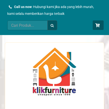
Skip
Call us now
: Hubungi kami jika ada yang lebih murah,
to
kami selalu memberikan harga terbaik
content
Search
for: