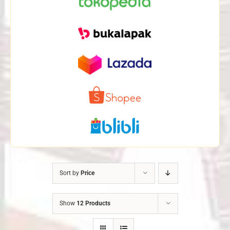
Sort by
Price
Show
12 Products