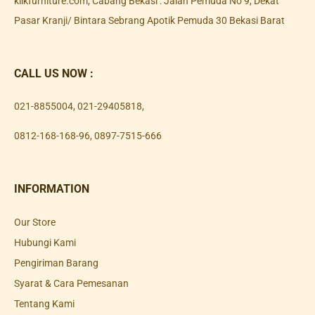
klikfurniture.com, Cabang Bekasi : Jalan Pemuda No 9, Dekat
Pasar Kranji/ Bintara Sebrang Apotik Pemuda 30 Bekasi Barat
CALL US NOW :
021-8855004
,
021-29405818
,
0812-168-168-96
,
0897-7515-666
INFORMATION
Our Store
Hubungi Kami
Pengiriman Barang
Syarat & Cara Pemesanan
Tentang Kami