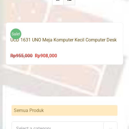
Sale!
UCD 1631 UNO Meja Komputer Kecil Computer Desk
Rp
955,000
Rp
908,000
Original
Current
price
price
was:
is:
Rp955,000.
Rp908,000.
Semua Produk
