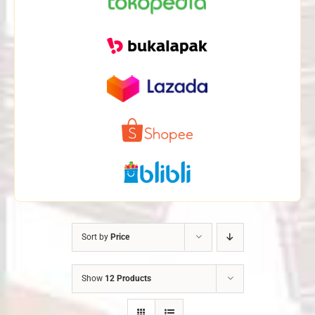
Sort by
Price
Show
12 Products