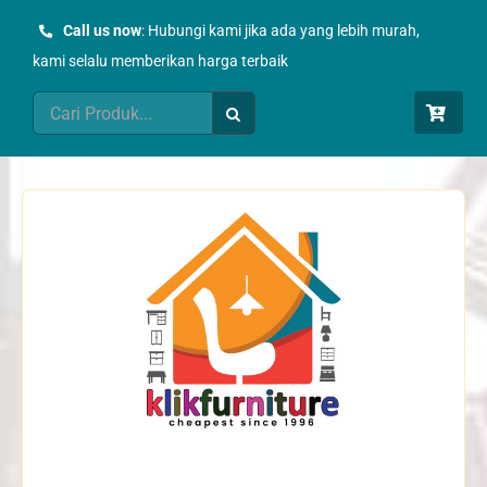
Skip
Call us now
: Hubungi kami jika ada yang lebih murah,
to
kami selalu memberikan harga terbaik
content
Search
for: