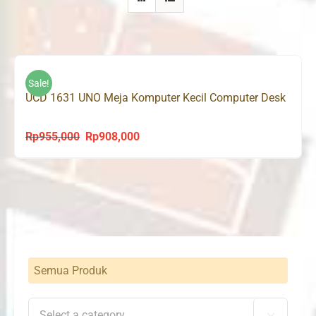
Sale!
UCD 1631 UNO Meja Komputer Kecil Computer Desk
Rp
955,000
Rp
908,000
Original
Current
price
price
was:
is:
Rp955,000.
Rp908,000.
Semua Produk
