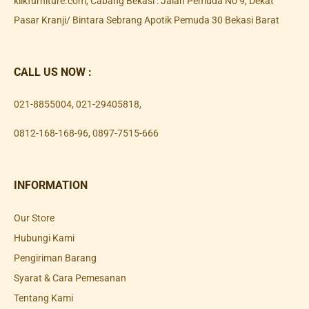
klikfurniture.com, Cabang Bekasi : Jalan Pemuda No 9, Dekat
Pasar Kranji/ Bintara Sebrang Apotik Pemuda 30 Bekasi Barat
CALL US NOW :
021-8855004
,
021-29405818
,
0812-168-168-96
,
0897-7515-666
INFORMATION
Our Store
Hubungi Kami
Pengiriman Barang
Syarat & Cara Pemesanan
Tentang Kami