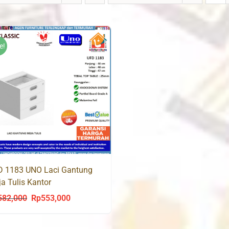
e!
D 1183 UNO Laci Gantung
a Tulis Kantor
582,000
Rp
553,000
Original
Current
price
price
was:
is: