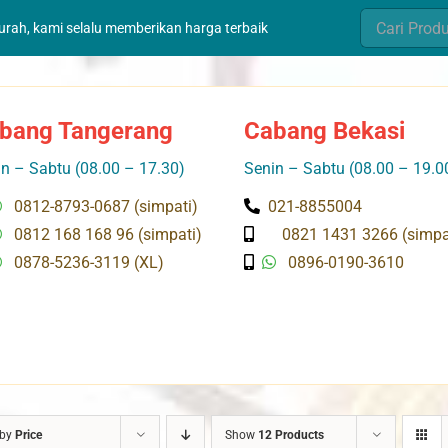
Search
murah, kami selalu memberikan harga terbaik
for:
bang Tangerang
Cabang Bekasi
n – Sabtu (08.00 – 17.30)
Senin – Sabtu (08.00 – 19.0
0812-8793-0687 (simpati)
021-8855004
0812 168 168 96 (simpati)
0821 1431 3266 (simpa
0878-5236-3119 (XL)
0896-0190-3610
 by
Price
Show
12 Products