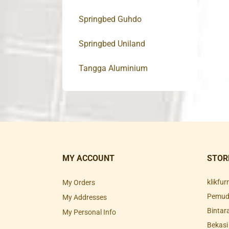
Springbed Guhdo
Springbed Uniland
Tangga Aluminium
MY ACCOUNT
STOR
klikfu
My Orders
Pemuda
My Addresses
Bintar
My Personal Info
Bekasi