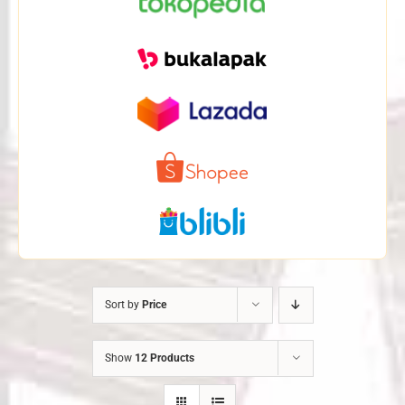
Sort by
Price
Show
12 Products