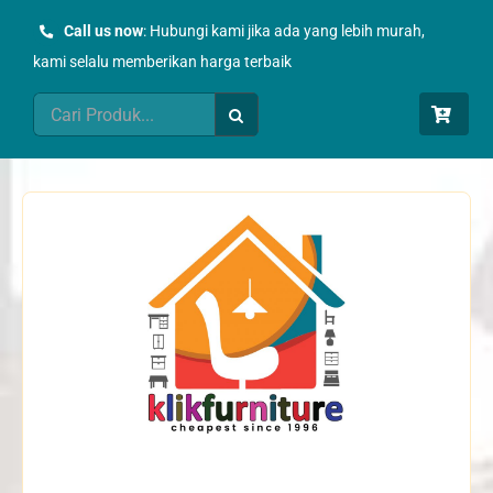
Skip
Call us now
: Hubungi kami jika ada yang lebih murah,
to
kami selalu memberikan harga terbaik
content
Search
for: