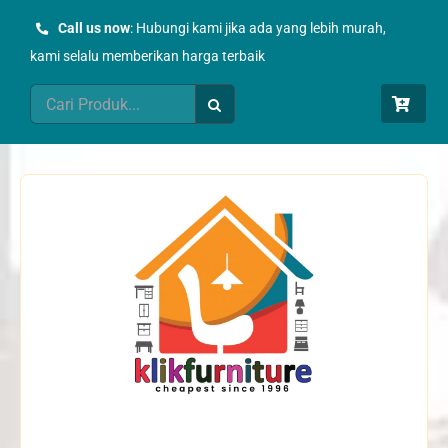
Skip
Call us now
: Hubungi kami jika ada yang lebih murah,
to
kami selalu memberikan harga terbaik
content
Search
for: