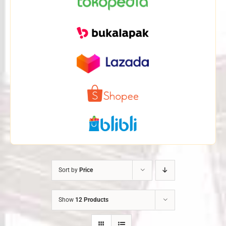
Sort by
Price
Show
12 Products