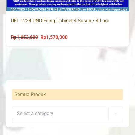
UFL 1234 UNO Filing Cabinet 4 Susun / 4 Laci
Rp
1,653,600
Rp
1,570,000
Original
Current
price
price
was:
is:
Rp1,653,600.
Rp1,570,000.
Semua Produk
