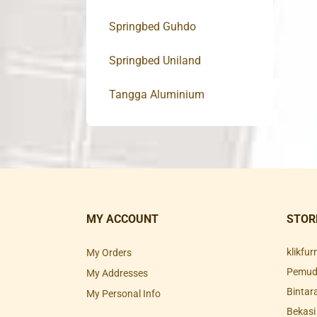
Springbed Guhdo
Springbed Uniland
Tangga Aluminium
MY ACCOUNT
STOR
klikfu
My Orders
Pemuda
My Addresses
Bintar
My Personal Info
Bekasi