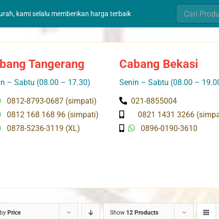
Search
murah, kami selalu memberikan harga terbaik
for:
bang Tangerang
Cabang Bekasi
n – Sabtu (08.00 – 17.30)
Senin – Sabtu (08.00 – 19.0
0812-8793-0687 (simpati)
021-8855004
0812 168 168 96 (simpati)
0821 1431 3266 (simpa
0878-5236-3119 (XL)
0896-0190-3610
 by
Price
Show
12 Products