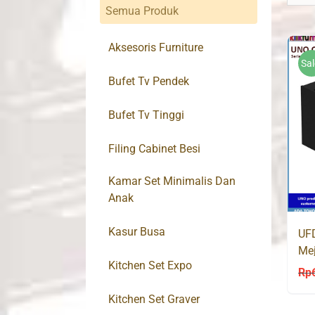
Semua Produk
Aksesoris Furniture
Sal
Bufet Tv Pendek
Bufet Tv Tinggi
Filing Cabinet Besi
Kamar Set Minimalis Dan
Anak
Kasur Busa
UF
Mej
Kitchen Set Expo
Ker
Rp
Kitchen Set Graver