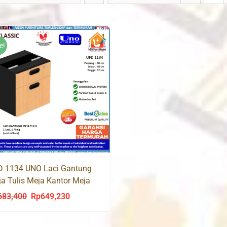
e!
D 1134 UNO Laci Gantung
a Tulis Meja Kantor Meja
ja
683,400
Rp
649,230
Original
Current
price
price
was:
is: