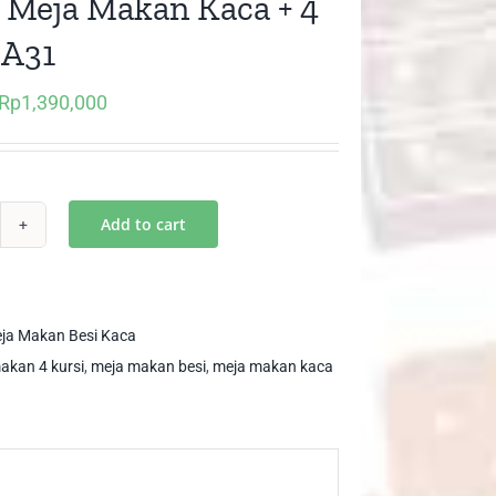
t) Meja Makan Kaca + 4
 A31
Rp
1,390,000
Original
Current
price
price
was:
is:
Rp2,200,000.
Rp1,390,000.
Add to cart
)
ja
kan
ja Makan Besi Kaca
ca
akan 4 kursi
,
meja makan besi
,
meja makan kaca
si
1