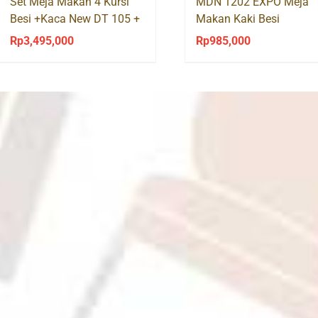
Set Meja Makan 4 Kursi
MDN 1202 EXPO Meja
Besi +Kaca New DT 105 +
Makan Kaki Besi
DC 305 Success
Rp
3,495,000
Rp
985,000