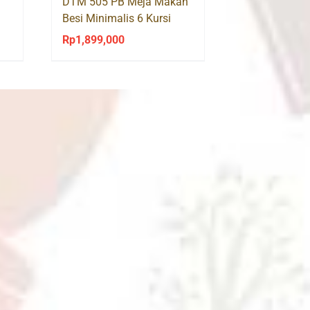
DTM 505 PB Meja Makan
Besi Minimalis 6 Kursi
Olympic
Rp
1,899,000