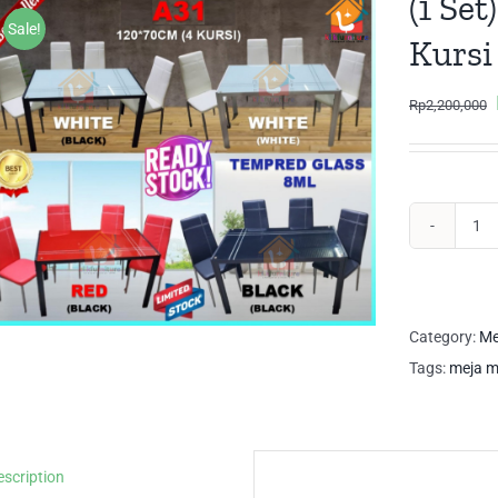
(1 Se
Sale!
Kursi
Rp
2,200,000
(1
Set
Me
Ma
Category:
Me
Ka
Tags:
meja m
+
4
Kur
escription
A3