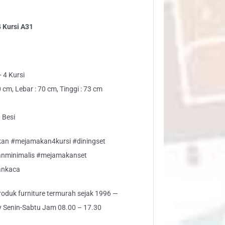
ntity
 Kursi A31
 4 Kursi
cm, Lebar : 70 cm, Tinggi : 73 cm
 Besi
n #mejamakan4kursi #diningset
nminimalis #mejamakanset
ankaca
 produk furniture termurah sejak 1996 —
ly Senin-Sabtu Jam 08.00 – 17.30