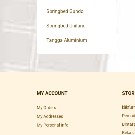
Springbed Guhdo
Springbed Uniland
Tangga Aluminium
MY ACCOUNT
STOR
klikfu
My Orders
Pemuda
My Addresses
Bintar
My Personal Info
Bekasi