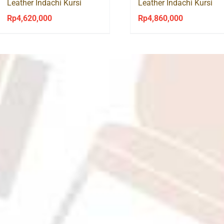
Leather Indachi Kursi
Leather Indachi Kursi
Direktur Manager
Direktur Manager
Rp
4,620,000
Rp
4,860,000