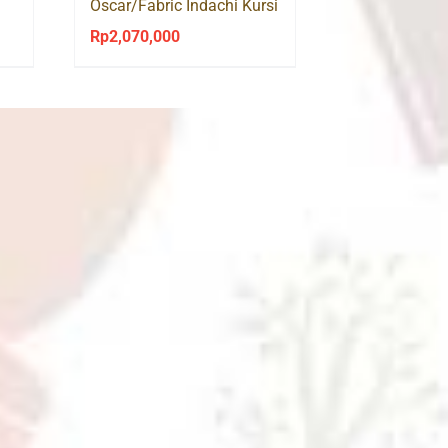
Oscar/Fabric Indachi Kursi
Visitor
Rp
2,070,000