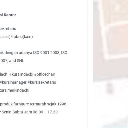
si Kantor
ekretaris
(oscar)/fabric(kain)
baik dengan adanya ISO 9001:2008, ISO
007, and SNI.
achi #kursiindacbi #officechair
 #kursimanager #kursisekretaris
kursimerkindachi
i produk furniture termurah sejak 1996 ——
ly Senin-Sabtu Jam 08.00 – 17.30