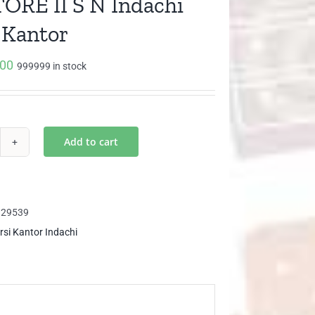
ORE II S N Indachi
 Kantor
000
999999 in stock
Add to cart
IZTORE
929539
achi
rsi Kantor Indachi
si
ntor
ntity