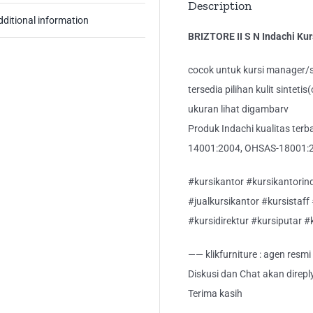
Description
dditional information
BRIZTORE II S N Indachi Kur
cocok untuk kursi manager/s
tersedia pilihan kulit sintetis
ukuran lihat digambarv
Produk Indachi kualitas ter
14001:2004, OHSAS-18001:2
#kursikantor #kursikantorind
#jualkursikantor #kursistaff
#kursidirektur #kursiputar #
—— klikfurniture : agen resm
Diskusi dan Chat akan direp
Terima kasih