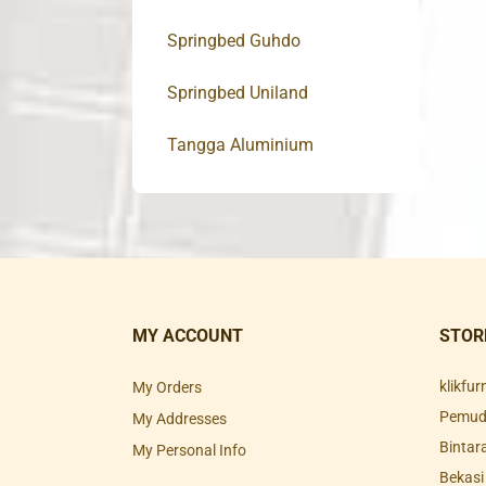
Springbed Guhdo
Springbed Uniland
Tangga Aluminium
MY ACCOUNT
STOR
klikfu
My Orders
Pemuda
My Addresses
Bintar
My Personal Info
Bekasi