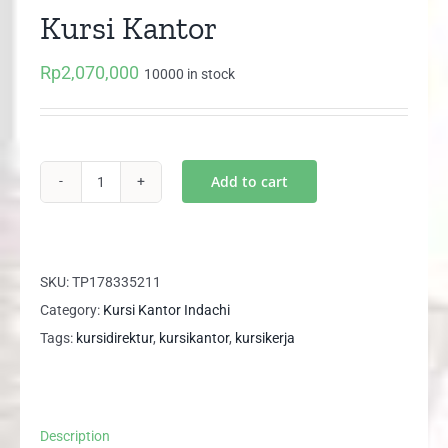
Kursi Kantor
Rp
2,070,000
10000 in stock
Add to cart
CATOLIS
III
VCR
Indachi
SKU:
TP178335211
Kursi
Category:
Kursi Kantor Indachi
Kantor
Tags:
kursidirektur
,
kursikantor
,
kursikerja
quantity
Description