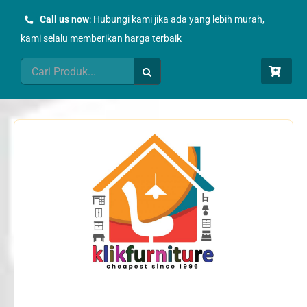
Skip
Call us now
: Hubungi kami jika ada yang lebih murah,
to
kami selalu memberikan harga terbaik
content
Search
for: