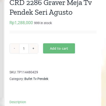
CRD 2286 Graver Meja Tv
Pendek Seri Agusto
Rp
1,288,000
999 in stock
Add to cart
CRD
2286
Graver
Meja
SKU:
TP114480429
Tv
Category:
Bufet Tv Pendek
Pendek
Seri
Agusto
Description
quantity