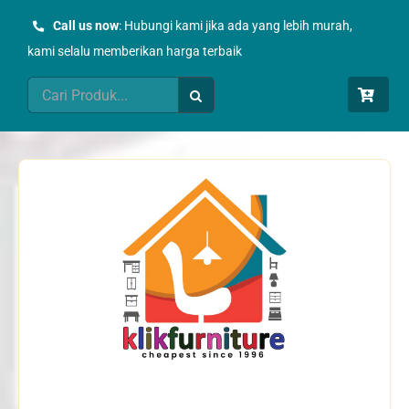
Skip
Call us now
: Hubungi kami jika ada yang lebih murah,
to
kami selalu memberikan harga terbaik
content
Search
for: