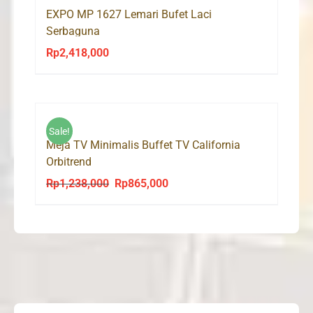
EXPO MP 1627 Lemari Bufet Laci
Serbaguna
Rp
2,418,000
Sale!
Meja TV Minimalis Buffet TV California
Orbitrend
Rp
1,238,000
Rp
865,000
Original
Current
price
price
was:
is:
Rp1,238,000.
Rp865,000.