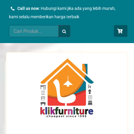
Skip
Call us now
: Hubungi kami jika ada yang lebih murah,
to
kami selalu memberikan harga terbaik
content
Search
for: