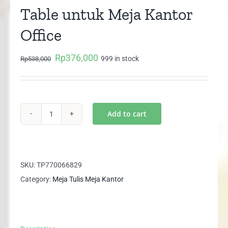
Table untuk Meja Kantor
Office
Rp
376,000
Original
Current
999 in stock
Rp
538,000
price
price
was:
is:
Rp538,000.
Rp376,000.
Add to cart
CSJ
6060
Orbitrend
Joint
SKU:
TP770066829
Table
Category:
Meja Tulis Meja Kantor
untuk
Meja
Kantor