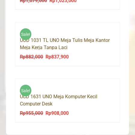
Rp
1,079,000
Rp
1,025,000
Original
Current
price
price
was:
is:
Rp1,079,000.
Rp1,025,000.
Sale!
UOD 1031 TL UNO Meja Tulis Meja Kantor
Meja Kerja Tanpa Laci
Rp
882,000
Rp
837,900
Original
Current
price
price
was:
is:
Rp882,000.
Rp837,900.
Sale!
UCD 1631 UNO Meja Komputer Kecil
Computer Desk
Rp
955,000
Rp
908,000
Original
Current
price
price
was:
is: