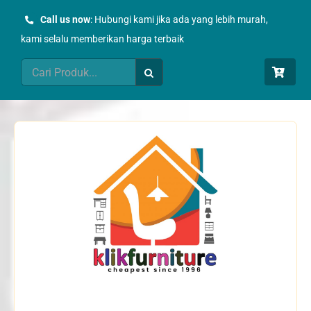
Skip
Call us now
: Hubungi kami jika ada yang lebih murah,
to
kami selalu memberikan harga terbaik
content
Search
for: