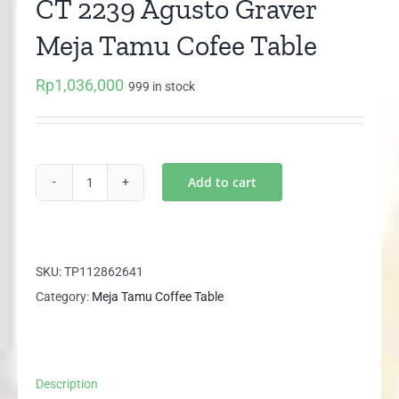
CT 2239 Agusto Graver
Meja Tamu Cofee Table
Rp
1,036,000
999 in stock
Add to cart
CT
2239
Agusto
Graver
SKU:
TP112862641
Meja
Category:
Meja Tamu Coffee Table
Tamu
Cofee
Table
Description
quantity