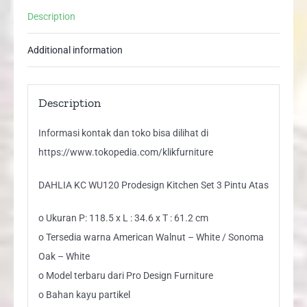
Pintu
Description
Atas
-
Additional information
Sonoma
Oak
quantity
Description
Informasi kontak dan toko bisa dilihat di
https://www.tokopedia.com/klikfurniture
DAHLIA KC WU120 Prodesign Kitchen Set 3 Pintu Atas
o Ukuran P: 118.5 x L : 34.6 x T : 61.2 cm
o Tersedia warna American Walnut – White / Sonoma
Oak – White
o Model terbaru dari Pro Design Furniture
o Bahan kayu partikel