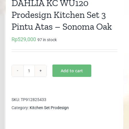
DAHLIA KC WU120
Prodesign Kitchen Set 3
Pintu Atas – Sonoma Oak
Rp
529,000
97 in stock
Add to cart
DAHLIA
KC
WU120
Prodesign
SKU:
TP912825433
Kitchen
Category:
Kitchen Set Prodesign
Set
3