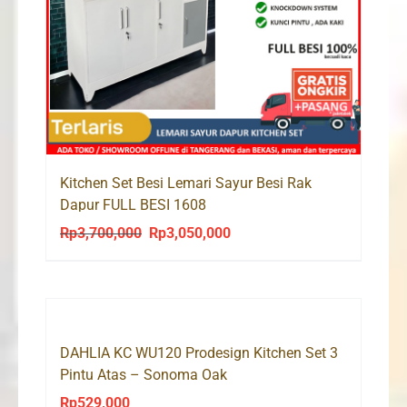
Kitchen Set Besi Lemari Sayur Besi Rak
Dapur FULL BESI 1608
Rp
3,700,000
Rp
3,050,000
Original
Current
price
price
was:
is:
Rp3,700,000.
Rp3,050,000.
DAHLIA KC WU120 Prodesign Kitchen Set 3
Pintu Atas – Sonoma Oak
Rp
529,000