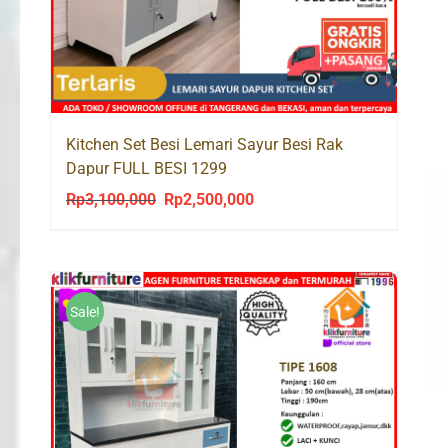
Kitchen Set Besi Lemari Sayur Besi Rak
Dapur FULL BESI 1299
Rp
3,100,000
Rp
2,500,000
Original
Current
price
price
was:
is:
Rp3,100,000.
Rp2,500,000.
Sale!