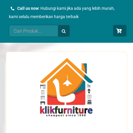
Skip
Call us now
: Hubungi kami jika ada yang lebih murah,
to
kami selalu memberikan harga terbaik
content
Search
for: